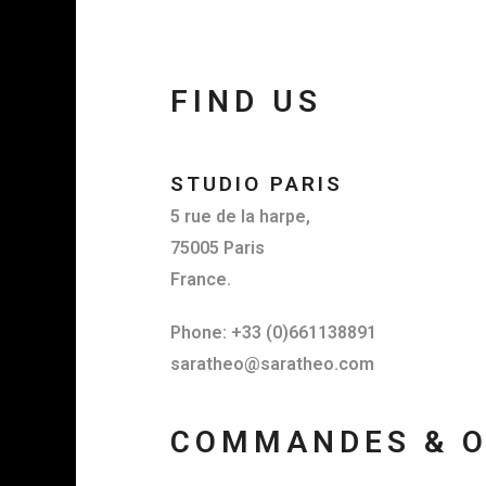
FIND US
STUDIO PARIS
5 rue de la harpe,
75005 Paris
France.
Phone: +33 (0)661138891
saratheo@saratheo.com
COMMANDES & 