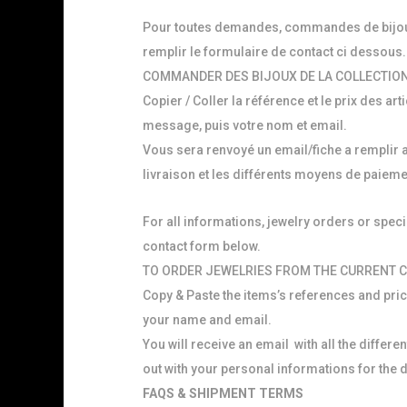
Pour toutes demandes, commandes de bijoux
remplir le formulaire de contact ci dessous.
COMMANDER DES BIJOUX DE LA COLLECTION
Copier / Coller la référence et le prix des ar
message, puis votre nom et email.
Vous sera renvoyé un email/fiche a remplir 
livraison et les différents moyens de paieme
For all informations, jewelry orders or specia
contact form below.
TO ORDER JEWELRIES FROM THE CURRENT C
Copy & Paste the items’s references and pri
your name and email.
You will receive an email with all the differe
out with your personal informations for the d
FAQS & SHIPMENT TERMS