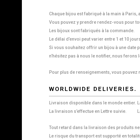
Chaque bijou est fabriqué à la main à Paris, au
Vous pouvez y prendre rendez-vous pour to
Les bijoux sont fabriqués à la commande.
Le délai d’envoi peut varier entre 1 et 10 jour
Si vous souhaitez offrir un bijou à une date p
n’hésitez pas à nous le notifier, nous ferons
Pour plus de renseignements, vous pouvez n
WORLDWIDE DELIVERIES.
Livraison disponible dans le monde entier.
L
La livraison s’effectue en Lettre suivie.
L
Tout retard dans la livraison des produits n
Le risque du transport est supporté en totalit