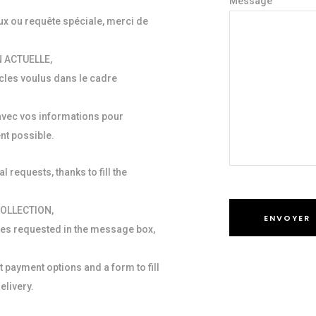
Message
 ou requête spéciale, merci de
 ACTUELLE,
ticles voulus dans le cadre
avec vos informations pour
nt possible.
l requests, thanks to fill the
OLLECTION,
ces requested in the message box,
nt payment options and a form to fill
elivery.